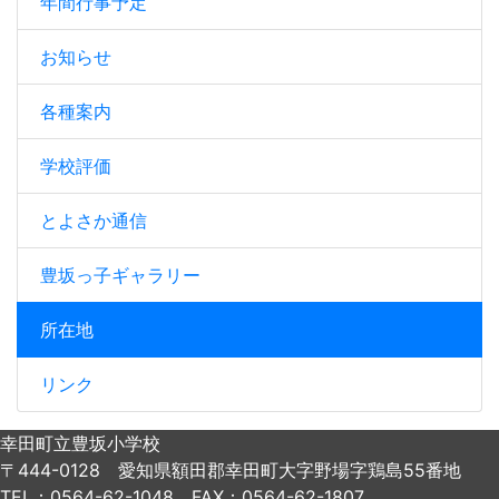
年間行事予定
お知らせ
各種案内
学校評価
とよさか通信
豊坂っ子ギャラリー
所在地
リンク
幸田町立豊坂小学校
〒444-0128 愛知県額田郡幸田町大字野場字鶏島55番地
TEL：0564-62-1048 FAX：0564-62-1807