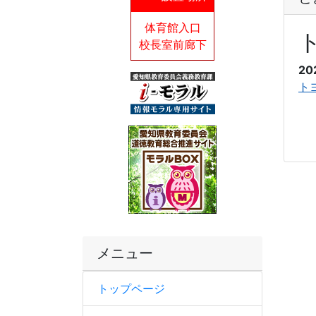
体育館入口
校長室前廊下
20
トヨ
メニュー
トップページ