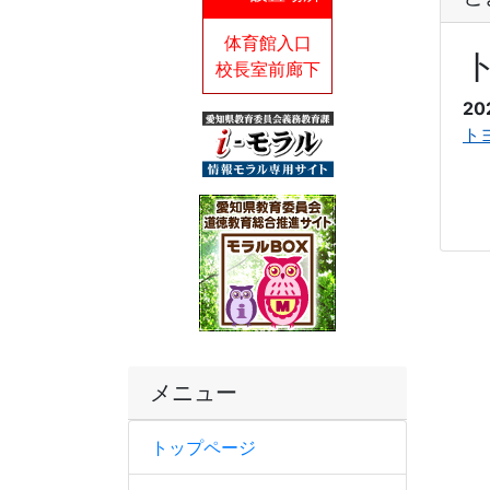
体育館入口
校長室前廊下
20
トヨ
メニュー
トップページ