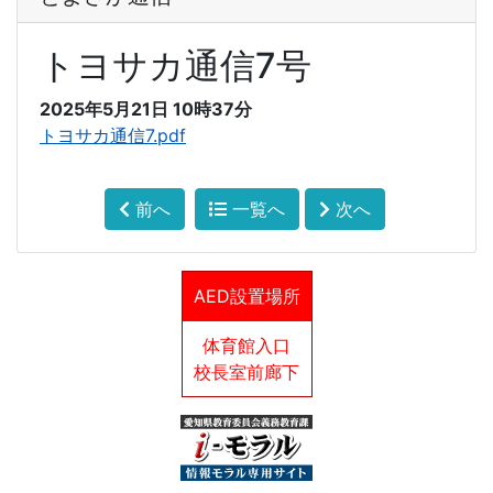
トヨサカ通信7号
2025年5月21日 10時37分
トヨサカ通信7.pdf
前へ
一覧へ
次へ
AED設置場所
体育館入口
校長室前廊下