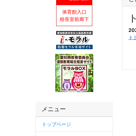
体育館入口
校長室前廊下
20
トヨ
メニュー
トップページ